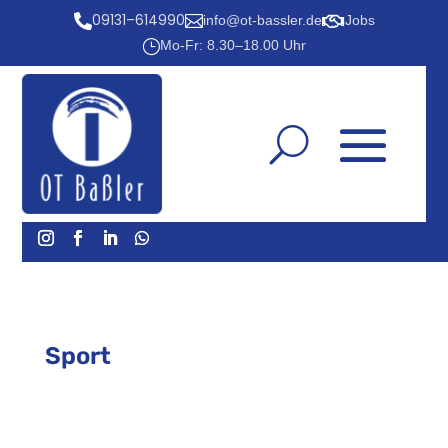
09131–614990



info@ot-bassler.de
Jobs
}
Mo-Fr: 8.30–18.00 Uhr
Sport